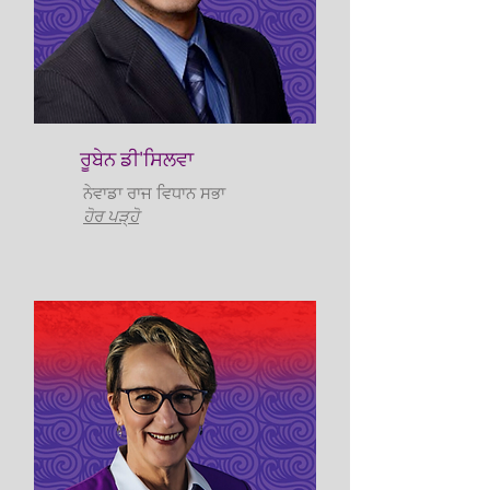
ਰੂਬੇਨ ਡੀ'ਸਿਲਵਾ
ਨੇਵਾਡਾ ਰਾਜ ਵਿਧਾਨ ਸਭਾ
ਹੋਰ ਪੜ੍ਹੋ