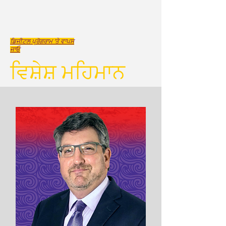
ਡਿਜੀਟਲ ਪ੍ਰੋਗਰਾਮ 'ਤੇ ਵਾਪਸ
ਜਾਓ
ਵਿਸ਼ੇਸ਼ ਮਹਿਮਾਨ