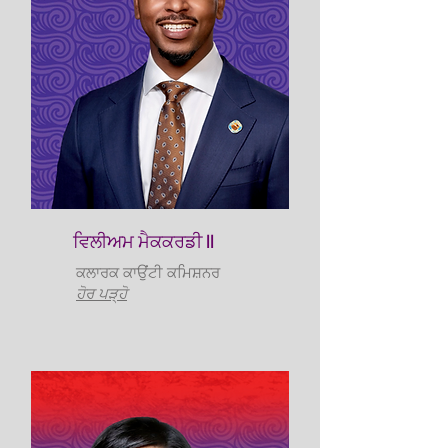
ਵਿਲੀਅਮ ਮੈਕਕਰਡੀ II
ਕਲਾਰਕ ਕਾਉਂਟੀ ਕਮਿਸ਼ਨਰ
ਹੋਰ ਪੜ੍ਹੋ