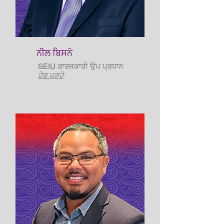
ਨੀਲ ਬਿਸਨੋ
SEIU ਕਾਰਜਕਾਰੀ ਉਪ ਪ੍ਰਧਾਨ
ਹੋਰ ਪੜ੍ਹੋ