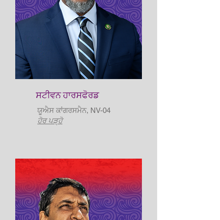
ਸਟੀਵਨ ਹਾਰਸਫੋਰਡ
ਯੂਐਸ ਕਾਂਗਰਸਮੈਨ, NV-04
ਹੋਰ ਪੜ੍ਹੋ