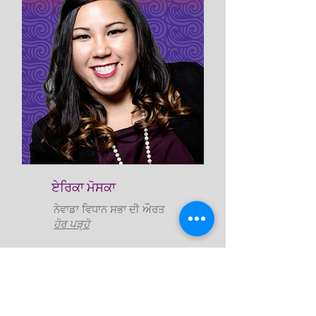
ਏਰਿਕਾ ਮੋਸਕਾ
ਨੇਵਾਡਾ ਵਿਧਾਨ ਸਭਾ ਦੀ ਔਰਤ
ਹੋਰ ਪੜ੍ਹੋ