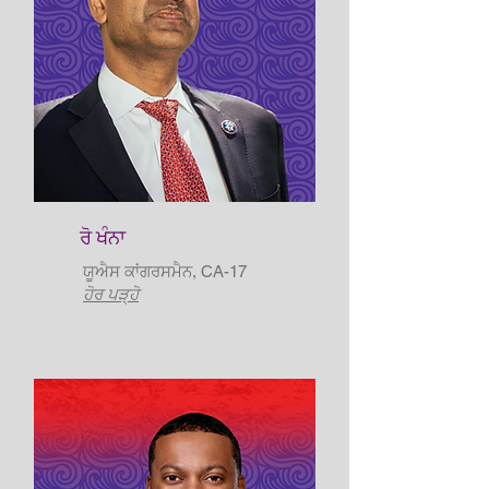
ਰੋ ਖੰਨਾ
ਯੂਐਸ ਕਾਂਗਰਸਮੈਨ, CA-17
ਹੋਰ ਪੜ੍ਹੋ