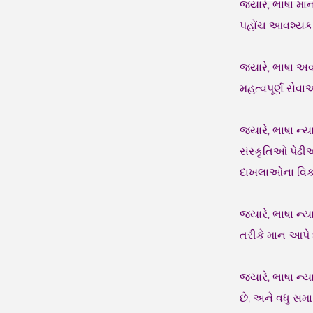
જ્યારે, ભાષા મ
પહોંચ આવશ્યક 
જ્યારે, ભાષા અ
મહત્વપૂર્ણ સેવા
જ્યારે, ભાષા ન
સંસ્કૃતિઓ પેઢ
દાખલાઓના વિકલ્
જ્યારે, ભાષા ન
તરીકે માન આપે છ
જ્યારે, ભાષા ન્
છે, અને વધુ સમ