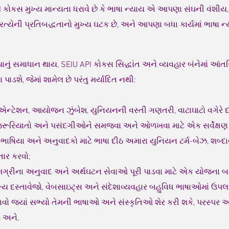
PI કોકસ મુખ્ય માન્યતા ધરાવે છે કે ભાષા ન્યાય એ આપણા સંઘની વંશી
રત્યેની પ્રતિબદ્ધતાનો મુખ્ય ઘટક છે, અને આપણા બધા કાર્યમાં ભાષા ન
યાનું સમાધાન થાય, SEIU API કોકસ સિદ્ધાંત અને વ્યવહાર બંનેમાં આંત
ા પાડશે, જેમાં શામેલ છે પરંતુ મર્યાદિત નથી:
ન્ટેશન, આયોજન ઝુંબેશ, યુનિયનની વસ્તી ગણતરી, વાટાઘાટો વગેરે
જરૂરિયાતો અને પસંદગીઓને સમજવા અને ઓળખવા માટે એક સર્વેક્ષણ 
 દુભાષિયા અને અનુવાદકો માટે ભાષા દીઠ અમારા યુનિયન ટર્મ-બેઝ, શબ્
તાર કરવો;
સામગ્રીના અનુવાદ અને અર્થઘટન સેવાઓ પૂરી પાડવા માટે એક યોજના બ
ુખ્ય દસ્તાવેજો, વેબસાઇટ્સ અને સંદેશાવ્યવહાર બહુવિધ ભાષાઓમાં ઉપલબ
વો જ્યાં સભ્યો તેમની ભાષાઓ અને સંસ્કૃતિઓ શેર કરી શકે, પરસ્
, અને,