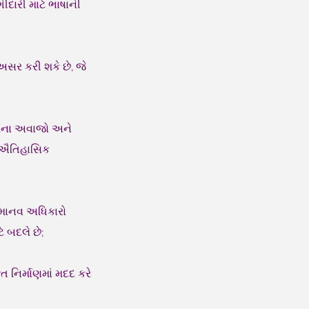
દારી માટે ભાષાની
અસર કરી શકે છે, જે
જેમના અવાજો અને
ા ઐતિહાસિક
ત માનવ અધિકારો
ે બદલે છે;
િ નિર્માણમાં મદદ કરે