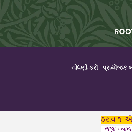
નોંધણી કરો
|
પ્રાયોજક 
ઠરાવ ૧: 
- ભાષા ન્યાય