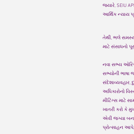
જ્યારે, SEIU A
આર્થિક ન્યાય પ્
તેથી, ભલે સમસ્
માટે સંસાધનો પૂર
નવા સભ્ય ઓરિએ
સભ્યોની ભાષા 
સંદેશાવ્યવહાર,
અધિકારોનો વિસ્
મીટિંગ્સ માટે 
ખાતરી કરો કે મ
એવી જગ્યા બના
પ્રોત્સાહન આપે