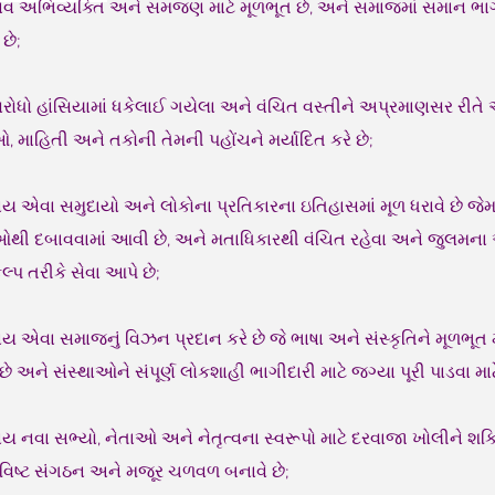
ાનવ અભિવ્યક્તિ અને સમજણ માટે મૂળભૂત છે, અને સમાજમાં સમાન ભાગી
છે;
વરોધો હાંસિયામાં ધકેલાઈ ગયેલા અને વંચિત વસ્તીને અપ્રમાણસર રીતે 
ઓ, માહિતી અને તકોની તેમની પહોંચને મર્યાદિત કરે છે;
્યાય એવા સમુદાયો અને લોકોના પ્રતિકારના ઇતિહાસમાં મૂળ ધરાવે છે 
ીઓથી દબાવવામાં આવી છે, અને મતાધિકારથી વંચિત રહેવા અને જુલમન
પ તરીકે સેવા આપે છે;
્યાય એવા સમાજનું વિઝન પ્રદાન કરે છે જે ભાષા અને સંસ્કૃતિને મૂળભૂ
ે અને સંસ્થાઓને સંપૂર્ણ લોકશાહી ભાગીદારી માટે જગ્યા પૂરી પાડવા માટ
યાય નવા સભ્યો, નેતાઓ અને નેતૃત્વના સ્વરૂપો માટે દરવાજા ખોલીને શક્ત
ાવિષ્ટ સંગઠન અને મજૂર ચળવળ બનાવે છે;