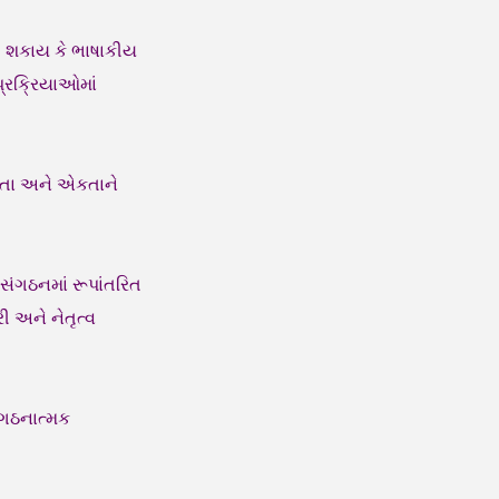
રી શકાય કે ભાષાકીય
પ્રક્રિયાઓમાં
કતા અને એકતાને
સંગઠનમાં રૂપાંતરિત
ી અને નેતૃત્વ
સંગઠનાત્મક