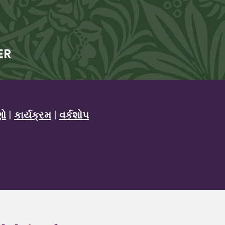
ણો
|
કાર્યક્રમ
|
વર્કશોપ