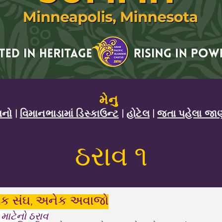
મેનુ
બનો
|
વિમાનભાડામાં ડિસ્કાઉન્ટ
|
હોટેલ
|
જતા પહેલા જા
ઠરાવ ૧
એક સંઘ, અનેક અવાજો
 માટેનો ઠરાવ