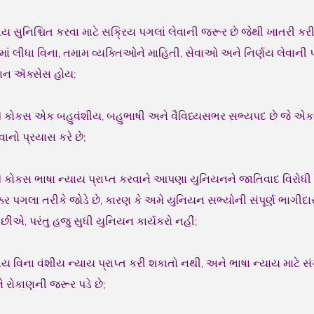
યાય સુનિશ્ચિત કરવા માટે સક્રિય પગલાં લેવાની જરૂર છે જેથી ખાતરી ક
ાનમાં લીધા વિના, તમામ વ્યક્તિઓને માહિતી, સેવાઓ અને નિર્ણય લેવાની 
ાન ઍક્સેસ હોય;
API કોકસ એક બહુવંશીય, બહુભાષી અને વૈવિધ્યસભર સભ્યપદ છે જે એ
ાનો પ્રયાસ કરે છે;
PI કોકસ ભાષા ન્યાય પ્રાપ્ત કરવાને આપણા યુનિયનને જાતિવાદ વિરોધી 
ર પગલા તરીકે જોડે છે, કારણ કે અમે યુનિયન સભ્યોની સંપૂર્ણ ભાગીદાર
છીએ, પરંતુ હજુ સુધી યુનિયન કાર્યકરો નહીં;
યાય વિના વંશીય ન્યાય પ્રાપ્ત કરી શકાતો નથી, અને ભાષા ન્યાય માટે 
ે રોકાણની જરૂર પડે છે;