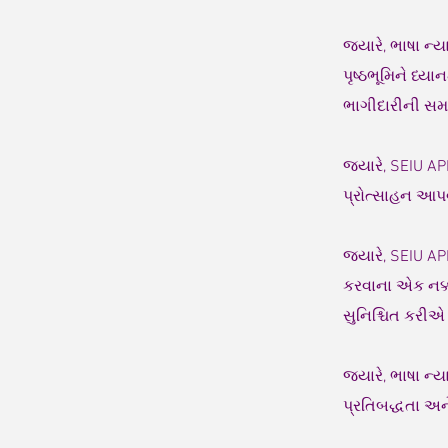
જ્યારે, ભાષા ન્
પૃષ્ઠભૂમિને ધ્ય
ભાગીદારીની સમ
જ્યારે, SEIU 
પ્રોત્સાહન આપવ
જ્યારે, SEIU A
કરવાના એક નક્ક
સુનિશ્ચિત કરીએ 
જ્યારે, ભાષા ન્
પ્રતિબદ્ધતા અન