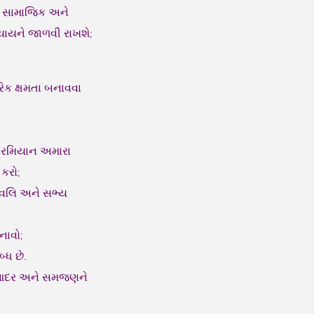
ય, સામાજિક અને
્યાયને જાળવી રાખશે;
રિક ક્ષમતા બનાવવા
 દરમિયાન અમારા
કરો;
દાવલિ અને સભ્ય
નાવો;
્ધ છે.
પર આદર અને સમજણને