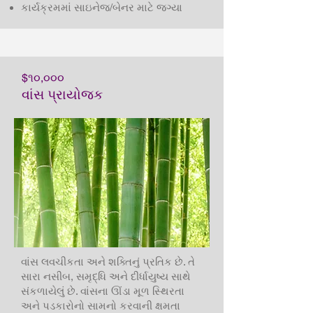
કાર્યક્રમમાં સાઇનેજ/બેનર માટે જગ્યા
$૧૦,૦૦૦
વાંસ પ્રાયોજક
વાંસ લવચીકતા અને શક્તિનું પ્રતિક છે. તે
સારા નસીબ, સમૃદ્ધિ અને દીર્ધાયુષ્ય સાથે
સંકળાયેલું છે. વાંસના ઊંડા મૂળ સ્થિરતા
અને પડકારોનો સામનો કરવાની ક્ષમતા