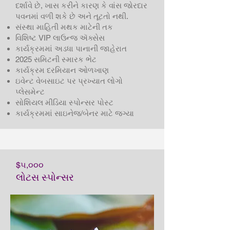
દર્શાવે છે, ખાસ કરીને કારણ કે વાંસ જોરદાર
પવનમાં વળી શકે છે અને તૂટતો નથી.
સંસ્થા માહિતી મથક માટેની તક
વિશિષ્ટ VIP લાઉન્જ ઍક્સેસ
કાર્યક્રમમાં અડધા પાનાની જાહેરાત
2025 સમિટની સ્મારક ભેટ
કાર્યક્રમ દરમિયાન ઓળખાણ
ઇવેન્ટ વેબસાઇટ પર પ્રખ્યાત લોગો
પ્લેસમેન્ટ
સોશિયલ મીડિયા સ્પોન્સર પોસ્ટ
કાર્યક્રમમાં સાઇનેજ/બેનર માટે જગ્યા
$૫,૦૦૦
લોટસ સ્પોન્સર