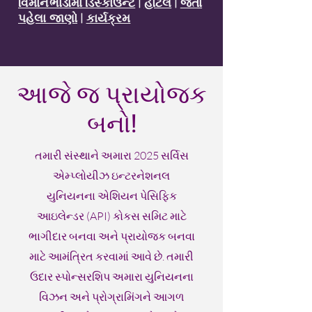
વિમાનભાડામાં ડિસ્કાઉન્ટ
|
હોટેલ
|
જતા
પહેલા જાણો
|
કાર્યક્રમ
આજે જ પ્રાયોજક
બનો!
તમારી સંસ્થાને અમારા 2025 સર્વિસ
એમ્પ્લોયીઝ ઇન્ટરનેશનલ
યુનિયનના એશિયન પેસિફિક
આઇલેન્ડર (API) કોકસ સમિટ માટે
ભાગીદાર બનવા અને પ્રાયોજક બનવા
માટે આમંત્રિત કરવામાં આવે છે. તમારી
ઉદાર સ્પોન્સરશિપ અમારા યુનિયનના
વિઝન અને પ્રોગ્રામિંગને આગળ