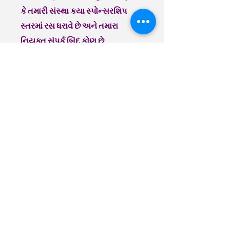
કે તમારી સંસ્થા કયા સ્પોન્સરશિપ
સ્તરમાં રસ ધરાવે છે અને તમારા
નિયુક્ત સંપર્ક બિંદુ કોણ છે.
અમારા 2025 SEIU API સમિટના
સ્પોન્સરશિપ માટે વિચાર કરવા બદલ
આભાર. આ વર્ષના કાર્યક્રમને સફળ
બનાવવા માટે અમે તમારી સાથે
ભાગીદારી કરવા આતુર છીએ!
ચુકવણી કેવી રીતે
સબમિટ કરવી
ચેક દ્વારા
કૃપા કરીને તમારા ચેકને SEIU હેલ્થકેર
મિનેસોટા અને આયોવાને
ચૂકવવાપાત્ર બનાવો. મેમો/વર્ણન
લાઇનમાં, કૃપા કરીને લખો: API કોકસ