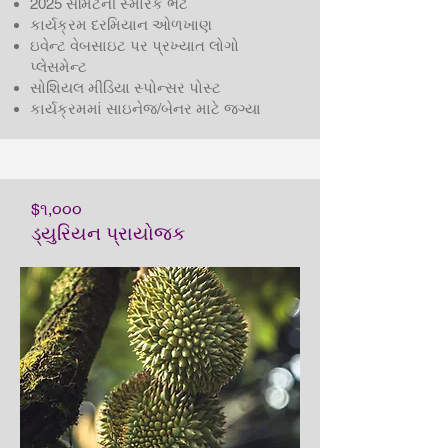
2025 સમિટની સ્મારક ભેટ
કાર્યક્રમ દરમિયાન ઓળખાણ
ઇવેન્ટ વેબસાઇટ પર પ્રખ્યાત લોગો
પ્લેસમેન્ટ
સોશિયલ મીડિયા સ્પોન્સર પોસ્ટ
કાર્યક્રમમાં સાઇનેજ/બેનર માટે જગ્યા
$૧,૦૦૦
ડ્યુરિયન પ્રાયોજક