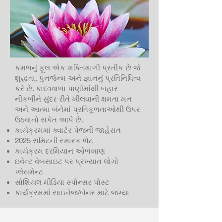
કમળનું ફૂલ એક શક્તિશાળી પ્રતીક છે જે
શુદ્ધતા, પુનર્જન્મ અને જ્ઞાનનું પ્રતિનિધિત્વ
કરે છે. કાદવવાળા પાણીમાંથી બહાર
નીકળીને સુંદર રીતે ખીલવાની ક્ષમતા મન
અને આત્મા બંનેમાં પ્રતિકૂળતાઓથી ઉપર
ઉઠવાનો સંકેત આપે છે.
કાર્યક્રમમાં ક્વાર્ટર પેજની જાહેરાત
2025 સમિટની સ્મારક ભેટ
કાર્યક્રમ દરમિયાન ઓળખાણ
ઇવેન્ટ વેબસાઇટ પર પ્રખ્યાત લોગો
પ્લેસમેન્ટ
સોશિયલ મીડિયા સ્પોન્સર પોસ્ટ
કાર્યક્રમમાં સાઇનેજ/બેનર માટે જગ્યા