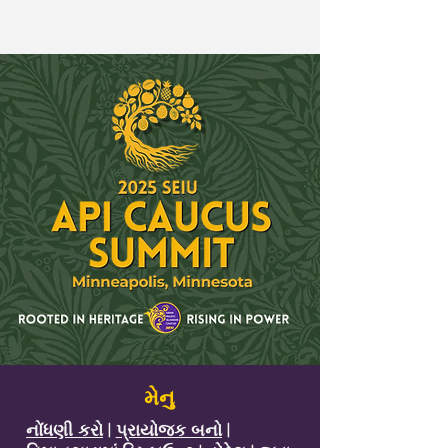
મેનુ
નોંધણી કરો
|
પ્રાયોજક બનો
|