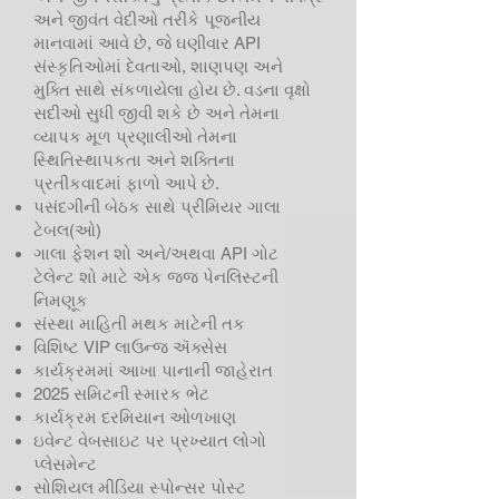
અને જીવંત વેદીઓ તરીકે પૂજનીય
માનવામાં આવે છે, જે ઘણીવાર API
સંસ્કૃતિઓમાં દેવતાઓ, શાણપણ અને
મુક્તિ સાથે સંકળાયેલા હોય છે. વડના વૃક્ષો
સદીઓ સુધી જીવી શકે છે અને તેમના
વ્યાપક મૂળ પ્રણાલીઓ તેમના
સ્થિતિસ્થાપકતા અને શક્તિના
પ્રતીકવાદમાં ફાળો આપે છે.
પસંદગીની બેઠક સાથે પ્રીમિયર ગાલા
ટેબલ(ઓ)
ગાલા ફેશન શો અને/અથવા API ગોટ
ટેલેન્ટ શો માટે એક જજ પેનલિસ્ટની
નિમણૂક
સંસ્થા માહિતી મથક માટેની તક
વિશિષ્ટ VIP લાઉન્જ ઍક્સેસ
કાર્યક્રમમાં આખા પાનાની જાહેરાત
2025 સમિટની સ્મારક ભેટ
કાર્યક્રમ દરમિયાન ઓળખાણ
ઇવેન્ટ વેબસાઇટ પર પ્રખ્યાત લોગો
પ્લેસમેન્ટ
સોશિયલ મીડિયા સ્પોન્સર પોસ્ટ