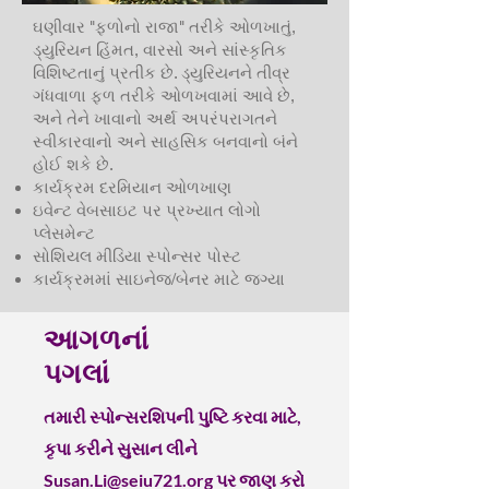
ઘણીવાર "ફળોનો રાજા" તરીકે ઓળખાતું,
ડ્યુરિયન હિંમત, વારસો અને સાંસ્કૃતિક
વિશિષ્ટતાનું પ્રતીક છે. ડ્યુરિયનને તીવ્ર
ગંધવાળા ફળ તરીકે ઓળખવામાં આવે છે,
અને તેને ખાવાનો અર્થ અપરંપરાગતને
સ્વીકારવાનો અને સાહસિક બનવાનો બંને
હોઈ શકે છે.
કાર્યક્રમ દરમિયાન ઓળખાણ
ઇવેન્ટ વેબસાઇટ પર પ્રખ્યાત લોગો
પ્લેસમેન્ટ
સોશિયલ મીડિયા સ્પોન્સર પોસ્ટ
કાર્યક્રમમાં સાઇનેજ/બેનર માટે જગ્યા
આગળનાં
પગલાં
તમારી સ્પોન્સરશિપની પુષ્ટિ કરવા માટે,
કૃપા કરીને સુસાન લીને
Susan.Li@seiu721.org
પર જાણ કરો