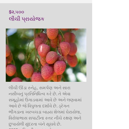
$૨,૫૦૦
લીચી પ્રાયોજક
લીચી ઊંડા સ્નેહ, સમર્પણ અને સારા
નસીબનું પ્રતિનિધિત્વ કરે છે. તે એવા
સમૂહોમાં ઉગાડવામાં આવે છે અને લણવામાં
આવે છે જે વિપુલતા દર્શાવે છે. ડ્રેગન
ભીંગડાના ખરબચડા બાહ્ય શેલમાં ઘેરાયેલા,
વિરોધાભાસ સપાટીના સ્તર નીચે રક્ષણ અને
છુપાયેલી સુંદરતા બંને સૂચવે છે.