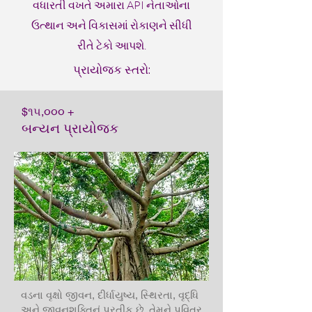
વધારતી વખતે અમારા API નેતાઓના
ઉત્થાન અને વિકાસમાં રોકાણને સીધી
રીતે ટેકો આપશે.
પ્રાયોજક સ્તરો:
$૧૫,૦૦૦ +
બન્યન પ્રાયોજક
વડના વૃક્ષો જીવન, દીર્ધાયુષ્ય, સ્થિરતા, વૃદ્ધિ
અને જીવનશક્તિનું પ્રતીક છે. તેમને પવિત્ર