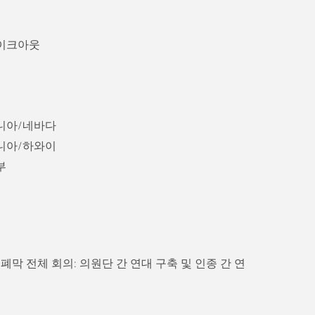
이크아웃
니아/네바다
니아/하와이
부
 폐막 전체 회의: 의원단 간 연대 구축 및 인종 간 연