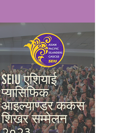
SEIU एशियाई
प्यासिफिक
आइल्याण्डर ककस
शिखर सम्मेलन
२०२३