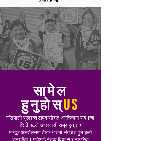
SE
IU
क्यानाडा
सामेल
हुनुहोस्
US
एसियाली प्रशान्त टापुवासीहरू अमेरिकामा सबैभन्दा
छिटो बढ्दो आप्रवासी समूह हुन् र ए
मजदुर आन्दोलनमा तीव्र गतिमा संगठित हुने ठूलो
जनशक्ति। एपीआई नेतृत्व विकास र नागरिक